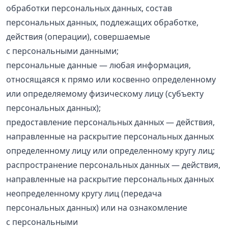
обработки персональных данных, состав
персональных данных, подлежащих обработке,
действия (операции), совершаемые
с персональными данными;
персональные данные — любая информация,
относящаяся к прямо или косвенно определенному
или определяемому физическому лицу (субъекту
персональных данных);
предоставление персональных данных — действия,
направленные на раскрытие персональных данных
определенному лицу или определенному кругу лиц;
распространение персональных данных — действия,
направленные на раскрытие персональных данных
неопределенному кругу лиц (передача
персональных данных) или на ознакомление
с персональными