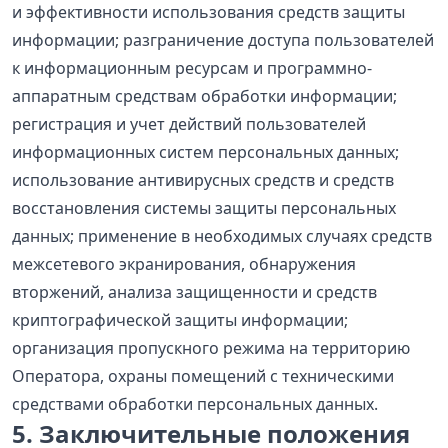
и эффективности использования средств защиты
информации; разграничение доступа пользователей
к информационным ресурсам и программно-
аппаратным средствам обработки информации;
регистрация и учет действий пользователей
информационных систем персональных данных;
использование антивирусных средств и средств
восстановления системы защиты персональных
данных; применение в необходимых случаях средств
межсетевого экранирования, обнаружения
вторжений, анализа защищенности и средств
криптографической защиты информации;
организация пропускного режима на территорию
Оператора, охраны помещений с техническими
средствами обработки персональных данных.
5. Заключительные положения