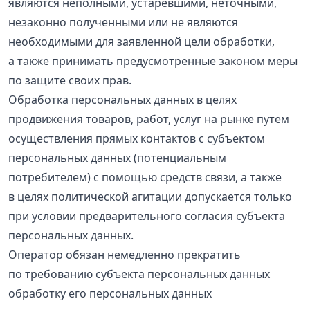
являются неполными, устаревшими, неточными,
незаконно полученными или не являются
необходимыми для заявленной цели обработки,
а также принимать предусмотренные законом меры
по защите своих прав.
Обработка персональных данных в целях
продвижения товаров, работ, услуг на рынке путем
осуществления прямых контактов с субъектом
персональных данных (потенциальным
потребителем) с помощью средств связи, а также
в целях политической агитации допускается только
при условии предварительного согласия субъекта
персональных данных.
Оператор обязан немедленно прекратить
по требованию субъекта персональных данных
обработку его персональных данных