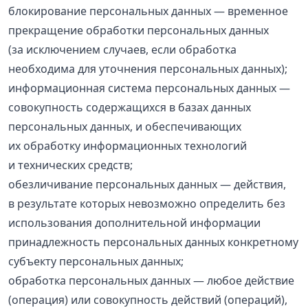
блокирование персональных данных — временное
прекращение обработки персональных данных
(за исключением случаев, если обработка
необходима для уточнения персональных данных);
информационная система персональных данных —
совокупность содержащихся в базах данных
персональных данных, и обеспечивающих
их обработку информационных технологий
и технических средств;
обезличивание персональных данных — действия,
в результате которых невозможно определить без
использования дополнительной информации
принадлежность персональных данных конкретному
субъекту персональных данных;
обработка персональных данных — любое действие
(операция) или совокупность действий (операций),