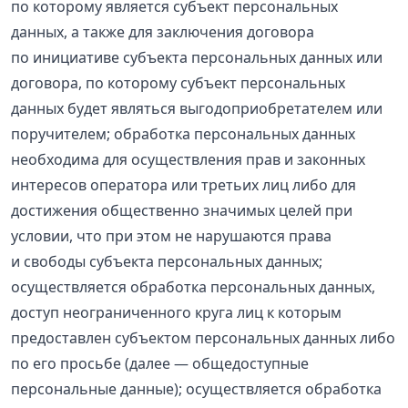
по которому является субъект персональных
данных, а также для заключения договора
по инициативе субъекта персональных данных или
договора, по которому субъект персональных
данных будет являться выгодоприобретателем или
поручителем; обработка персональных данных
необходима для осуществления прав и законных
интересов оператора или третьих лиц либо для
достижения общественно значимых целей при
условии, что при этом не нарушаются права
и свободы субъекта персональных данных;
осуществляется обработка персональных данных,
доступ неограниченного круга лиц к которым
предоставлен субъектом персональных данных либо
по его просьбе (далее — общедоступные
персональные данные); осуществляется обработка