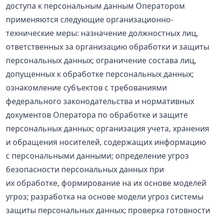
доступа к персональным данным Оператором
применяются следующие организационно-
технические меры: назначение должностных лиц,
ответственных за организацию обработки и защиты
персональных данных; ограничение состава лиц,
допущенных к обработке персональных данных;
ознакомление субъектов с требованиями
федерального законодательства и нормативных
документов Оператора по обработке и защите
персональных данных; организация учета, хранения
и обращения носителей, содержащих информацию
с персональными данными; определение угроз
безопасности персональных данных при
их обработке, формирование на их основе моделей
угроз; разработка на основе модели угроз системы
защиты персональных данных; проверка готовности