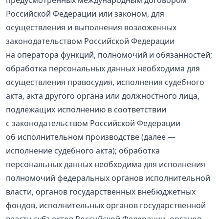
Российской Федерации или законом, для
осуществления и выполнения возложенных
законодательством Российской Федерации
на оператора функций, полномочий и обязанностей;
обработка персональных данных необходима для
осуществления правосудия, исполнения судебного
акта, акта другого органа или должностного лица,
подлежащих исполнению в соответствии
с законодательством Российской Федерации
об исполнительном производстве (далее —
исполнение судебного акта); обработка
персональных данных необходима для исполнения
полномочий федеральных органов исполнительной
власти, органов государственных внебюджетных
фондов, исполнительных органов государственной
власти субъектов Российской Федерации, органов