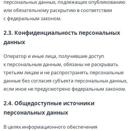
персональных данных, подлежащих опубликованию
или обязательному раскрытию в соответствии
с федеральным законом.
2.3. Конфиденциальность персональных
данных
Оператор и иные лица, получившие доступ
к персональным данным, обязаны не раскрывать
третьим лицам и не распространять персональные
данные без согласия субъекта персональных данных,
если иное не предусмотрено федеральным законом.
2.4. Общедоступные источники
персональных данных
В целях информационного обеспечения