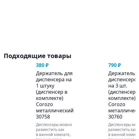
Подходящие товары
380 ₽
790 ₽
Держатель для
Держатель 
диспенсера на
диспенсеро
1 штуку
на 3 шт.
(диспенсер в
(диспенсеры
комплекте)
комплекте)
Corozo
Corozo
металлический
металличес
30758
30760
Диспенсер
ы
можно
Диспенсер
ы
мож
разместить
как
разместить
как
в ванной комнате,
в ванной комнат