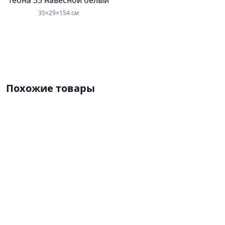
Теона 35 навесной белый
35×29×154 см
Похожие товары