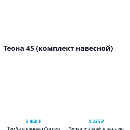
Теона 45 (комплект навесной)
3 860 ₽
4 235 ₽
Тумба в ванную Corozo
Зеркало-шкаф в ванную