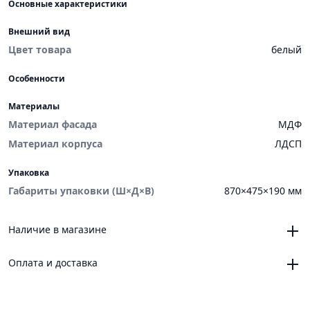
Основные характеристики
Внешний вид
Цвет товара
белый
Особенности
Материалы
Материал фасада
МДФ
Материал корпуса
ЛДСП
Упаковка
Габариты упаковки (Ш×Д×В)
870×475×190 мм
Наличие в магазине
Челябинск, магазин «VANNAMARKET», ТЦ «ЧЕЛСИ»,
Оплата и доставка
Троицкий тракт, 21, корпус 3, секция 6
0
Челябинск, магазин «VANNAMARKET», ОРЦ «ЧЕЛСИ»,
Онлайн
Новоградский проспект, 64
Платежные сервисы: Яндекс Пэй, Яндекс Сплит
0