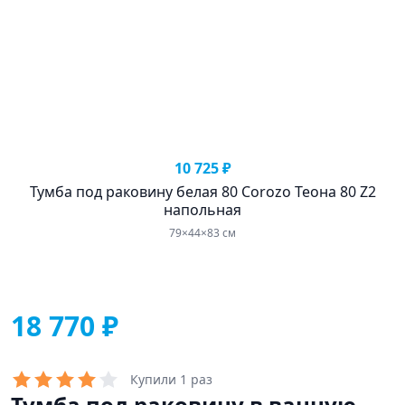
10 725 ₽
Тумба под раковину белая 80 Corozo Теона 80 Z2
Т
напольная
79×44×83 см
18 770 ₽
Купили 1 раз
Тумба под раковину в ванную