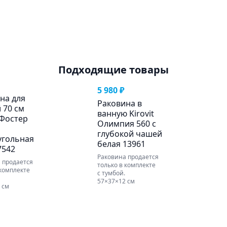
Подходящие товары
5 980 ₽
на для
Раковина в
 70 см
ванную Kirovit
 Фостер
Олимпия 560 с
глубокой чашей
угольная
белая 13961
7542
Раковина продается
 продается
только в комплекте
 комплекте
с тумбой.
57×37×12 см
 см