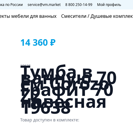
ка по России
service@vm.market
8 800 250-14-99
Мой профиль
екты мебели для ванных
Смесители / Душевые компле
14 360 ₽
Тумба в
19638
ванную 70
см Corozo
Графит 70
Z2
навесная
19638
Товар доступен в комплекте: