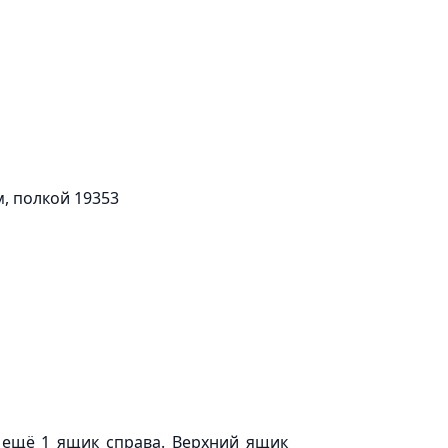
м, полкой 19353
 ещё 1 ящик справа. Верхний ящик