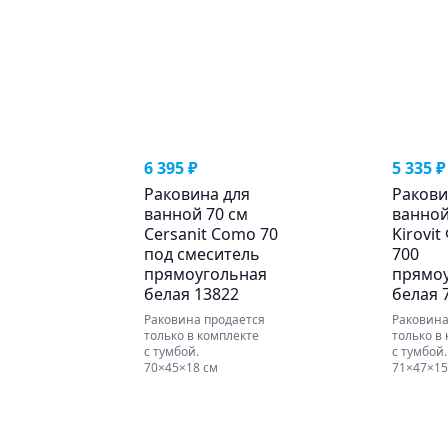
6 395 ₽
5 335 ₽
Раковина для
Ракови
ванной 70 см
ванной
Cersanit Como 70
Kirovit
под смеситель
700
прямоугольная
прямо
белая 13822
белая 
Раковина продается
Раковина
только в комплекте
только в
с тумбой.
с тумбой.
70×45×18 см
71×47×15