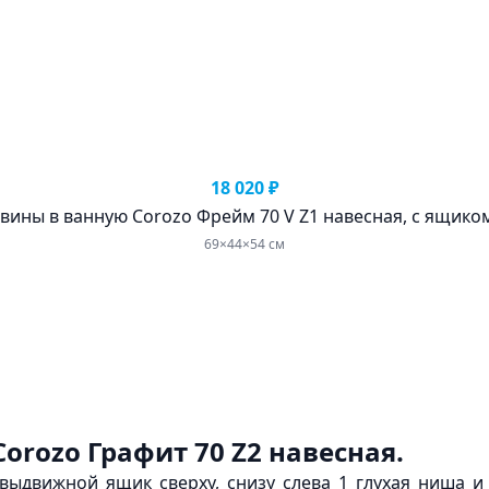
18 020 ₽
вины в ванную Corozo Фрейм 70 V Z1 навесная, с ящико
69×44×54 см
Corozo Графит 70 Z2 навесная.
выдвижной ящик сверху, снизу слева 1 глухая ниша и