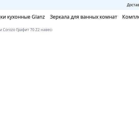
Достав
ки кухонные Glanz
Зеркала для ванных комнат
Компл
м Corozo Графит 70 Z2 навесная 19638