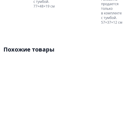
с тумбой.
продается
77×48×19 см
только
в комплекте
с тумбой.
57×37×12 см
Похожие товары