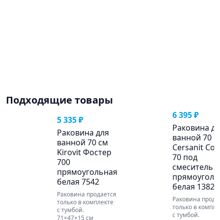
Подходящие товары
6 395 ₽
5 335 ₽
Раковина д
Раковина для
ванной 70 с
ванной 70 см
Cersanit Co
Kirovit Фостер
70 под
700
смеситель
прямоугольная
прямоуголь
белая 7542
белая 13822
Раковина продается
Раковина прода
только в комплекте
только в компле
с тумбой.
с тумбой.
71×47×15 см