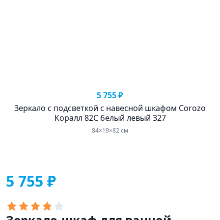
5 755 ₽
Зеркало с подсветкой с навесной шкафом Corozo
Коралл 82C белый левый 327
84×19×82 см
5 755 ₽
Зеркало-шкаф для ванной