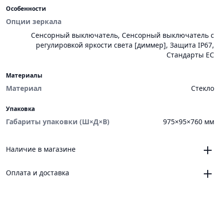
Особенности
Опции зеркала
Сенсорный выключатель, Сенсорный выключатель с
регулировкой яркости света [диммер], Защита IP67,
Стандарты ЕС
Материалы
Материал
Стекло
Упаковка
Габариты упаковки (Ш×Д×В)
975×95×760 мм
Наличие в магазине
Челябинск, магазин «VANNAMARKET», ТЦ «ЧЕЛСИ»,
Оплата и доставка
Троицкий тракт, 21, корпус 3, секция 6
3
Челябинск, магазин «VANNAMARKET», ОРЦ «ЧЕЛСИ»,
Онлайн
Новоградский проспект, 64
Платежные сервисы: Яндекс Пэй, Яндекс Сплит
2
Магнитогорск, магазин «VANNAMARKET» ТК
Доставка