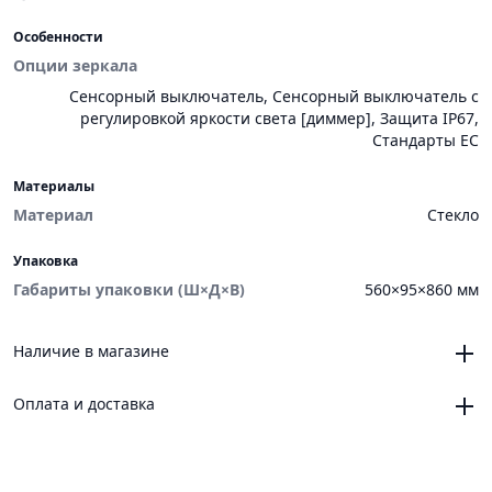
Особенности
Опции зеркала
Сенсорный выключатель, Сенсорный выключатель с
регулировкой яркости света [диммер], Защита IP67,
Стандарты ЕС
Материалы
Материал
Стекло
Упаковка
Габариты упаковки (Ш×Д×В)
560×95×860 мм
Наличие в магазине
Челябинск, магазин «VANNAMARKET», ТЦ «ЧЕЛСИ»,
Оплата и доставка
Троицкий тракт, 21, корпус 3, секция 6
0
Челябинск, магазин «VANNAMARKET», ОРЦ «ЧЕЛСИ»,
Онлайн
Новоградский проспект, 64
Платежные сервисы: Яндекс Пэй, Яндекс Сплит
0