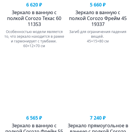
6 620 ₽
5 660 ₽
Зеркало в ванную с
Зеркало в ванную с
полкой Corozo Техас 60
полкой Corozo Фрейм 45
11353
19337
Особенностью модели является
Загиб для ограничения падения
то, что зеркало находится в рамке
вещей.
и гармонирует с тумбами.
45×15×80 см
60×12×70 см
6 565 ₽
7 240 ₽
Зеркало в ванную с
Зеркало прямоугольное в
полкой Corozo Фрейм 55
ванную с полкой Corozo