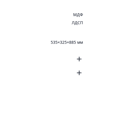
МДФ
ЛДСП
535×325×885 мм
2
0
185
0
0
5
0
0