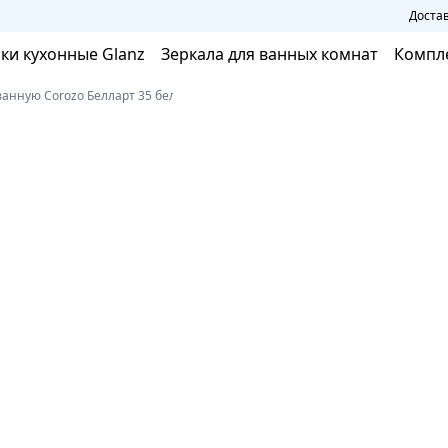
Достав
ки кухонные Glanz
Зеркала для ванных комнат
Компл
ванную Corozo Белларт 35 белый