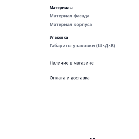
Материалы
Материал фасада
Материал корпуса
Упаковка
Габариты упаковки (Ш×Д×В)
Наличие в магазине
Челябинск, магазин «VANNAMARKET», ТЦ
Оплата и доставка
Челябинск, магазин «VANNAMARKET», 
Онлайн
Магнитогорск, магазин «VANNAMARKET» 
Платежные сервисы: Яндекс Пэй, Яндекс
Тюмень, магазин «VANNAMARKET» ТЦ «А
Доставка
Челябинск, склад магазина «VANNAMA
до ПВЗ, курьером СДЭК по России
Тюмень, магазин «VANNAMARKET», ТЦ "З
Челябинск, склад магазина «VANNAMA