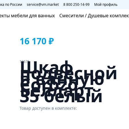
ка по России
service@vm.market
8 800 250-14-99
Мой профиль
екты мебели для ванных
Смесители / Душевые компле
16 170 ₽
Шкаф
10675
подвесной
в ванную
Corozo
Белларт
35 белый
Товар доступен в комплекте: