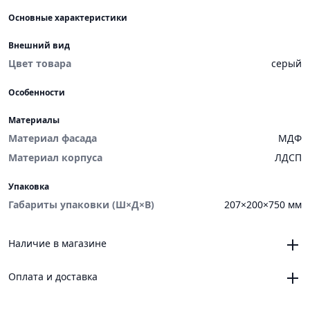
Основные характеристики
Внешний вид
Цвет товара
серый
Особенности
Материалы
Материал фасада
МДФ
Материал корпуса
ЛДСП
Упаковка
Габариты упаковки (Ш×Д×В)
207×200×750 мм
Наличие в магазине
Челябинск, магазин «VANNAMARKET», ТЦ «ЧЕЛСИ»,
Оплата и доставка
Троицкий тракт, 21, корпус 3, секция 6
0
Челябинск, магазин «VANNAMARKET», ОРЦ «ЧЕЛСИ»,
Онлайн