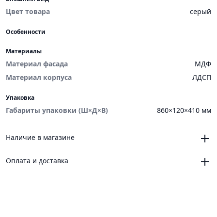
Цвет товара
серый
Особенности
Материалы
Материал фасада
МДФ
Материал корпуса
ЛДСП
Упаковка
Габариты упаковки (Ш×Д×В)
860×120×410 мм
Наличие в магазине
Челябинск, магазин «VANNAMARKET», ТЦ «ЧЕЛСИ»,
Оплата и доставка
Троицкий тракт, 21, корпус 3, секция 6
0
Челябинск, магазин «VANNAMARKET», ОРЦ «ЧЕЛСИ»,
Онлайн
Новоградский проспект, 64
Платежные сервисы: Яндекс Пэй, Яндекс Сплит
0
Магнитогорск, магазин «VANNAMARKET» ТК
Доставка
«СтройДвор», ул. Советская, 160А, ТЦ 2, павильон 182,
до ПВЗ, курьером СДЭК по России