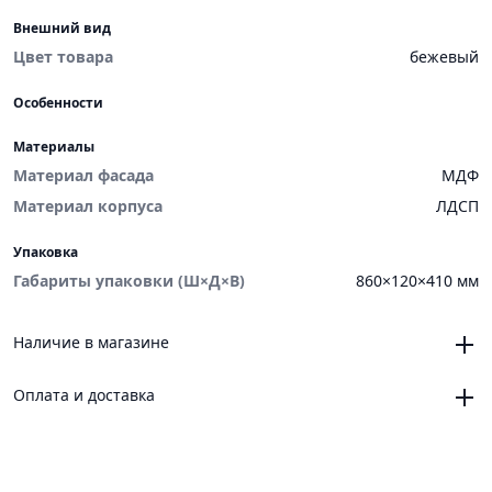
Внешний вид
Цвет товара
бежевый
Особенности
Материалы
Материал фасада
МДФ
Материал корпуса
ЛДСП
Упаковка
Габариты упаковки (Ш×Д×В)
860×120×410 мм
Наличие в магазине
Челябинск, магазин «VANNAMARKET», ТЦ «ЧЕЛСИ»,
Оплата и доставка
Троицкий тракт, 21, корпус 3, секция 6
0
Челябинск, магазин «VANNAMARKET», ОРЦ «ЧЕЛСИ»,
Онлайн
Новоградский проспект, 64
Платежные сервисы: Яндекс Пэй, Яндекс Сплит
0
Магнитогорск, магазин «VANNAMARKET» ТК
Доставка