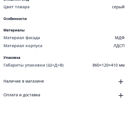
Цвет товара
серый
Особенности
Материалы
Материал фасада
МДФ
Материал корпуса
ЛДСП
Упаковка
Габариты упаковки (Ш×Д×В)
860×120×410 мм
Наличие в магазине
Челябинск, магазин «VANNAMARKET», ТЦ «ЧЕЛСИ»,
Оплата и доставка
Троицкий тракт, 21, корпус 3, секция 6
0
Челябинск, магазин «VANNAMARKET», ОРЦ «ЧЕЛСИ»,
Онлайн
Новоградский проспект, 64
Платежные сервисы: Яндекс Пэй, Яндекс Сплит
0
Магнитогорск, магазин «VANNAMARKET» ТК
Доставка
«СтройДвор», ул. Советская, 160А, ТЦ 2, павильон 182,
до ПВЗ, курьером СДЭК по России