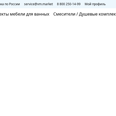
ка по России
service@vm.market
8 800 250-14-99
Мой профиль
екты мебели для ванных
Смесители / Душевые компле